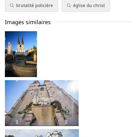
brutalité policière
église du christ
Images similaires
germany de
la criminalisation
massacring
protestation
heart_plus
tout à droite
heart_plus