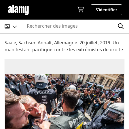
S’identifier
Rechercher des images
Saale, Sachsen Anhalt, Allemagne. 20 juillet, 2019. Un
manifestant pacifique contre les extrémistes de droite
de la suprématie blanche, Identiaere Bewegung
(Génération de l'identité) à Halle an der Saale,
Allemagne permet un contact visuel avec un agent de
police qui a été interdisant à lui après qu'il et un autre
officier sont tirés au sol par la police anti-émeute.
Credit : Sachelle Babbar/ZUMA/Alamy Fil Live News